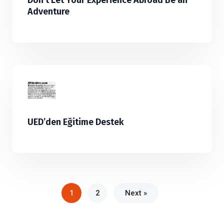
Don’t Let Your Experience Abroad Be an
Adventure
UED’den Eğitime Destek
1
2
Next »