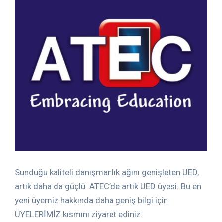
Sunduğu kaliteli danışmanlık ağını genişleten UED,
artık daha da güçlü. ATEC’de artık UED üyesi. Bu en
yeni üyemiz hakkında daha geniş bilgi için
ÜYELERİMİZ kısmını ziyaret ediniz.