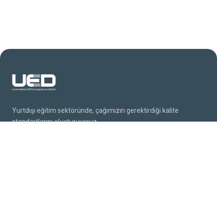
Yurtdışı eğitim sektöründe, çağımızın gerektirdiği kalite
standartlarını oluşturuyoruz.
İLETİŞİM
+90 (216) 550 05 57